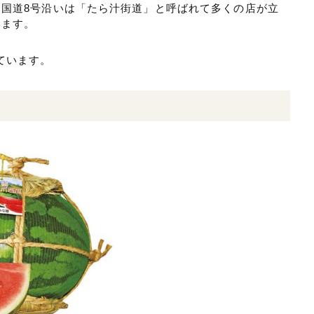
国道8号沿いは「たら汁街道」と呼ばれて多くの店が立
います。
ています。
」