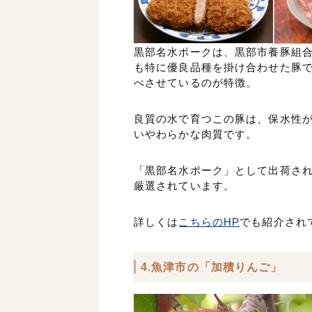
黒部名水ポークは、黒部市養豚組
も特に優良品種を掛け合わせた豚
べさせているのが特徴。
良質の水で育つこの豚は、保水性
いやわらかな肉質です。
「黒部名水ポーク」として出荷され
厳選されています。
詳しくは
こちらのHP
でも紹介され
4.魚津市の「加積りんご」