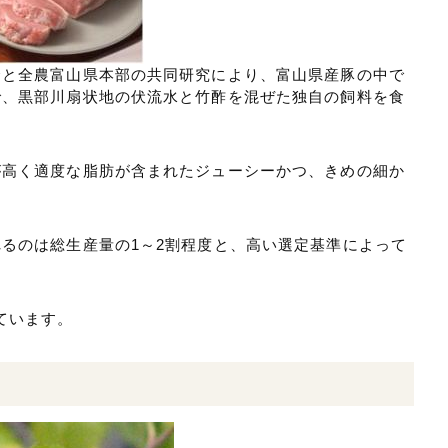
合と全農富山県本部の共同研究により、富山県産豚の中で
で、黒部川扇状地の伏流水と竹酢を混ぜた独自の飼料を食
が高く適度な脂肪が含まれたジューシーかつ、きめの細か
るのは総生産量の1～2割程度と、高い選定基準によって
ています。