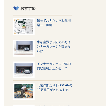
おすすめ
知っておきたい不動産用
語—一般編
車を盗難から防ぐのもイ
ンナーガレージが最適な
わけ
インナーガレージで車の
買取価格が上がる！？
【製作部より】OSCARの
1F床施工がされるまで。