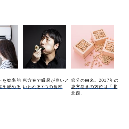
ンを効率的
恵方巻で縁起が良いと
節分の由来。2017年の
屋を暖める
いわれる7つの食材
恵方巻きの方位は「北
北西」