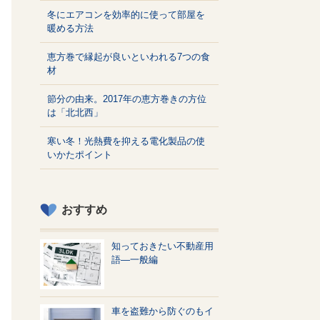
冬にエアコンを効率的に使って部屋を
暖める方法
恵方巻で縁起が良いといわれる7つの食
材
節分の由来。2017年の恵方巻きの方位
は「北北西」
寒い冬！光熱費を抑える電化製品の使
いかたポイント
おすすめ
知っておきたい不動産用
語—一般編
車を盗難から防ぐのもイ