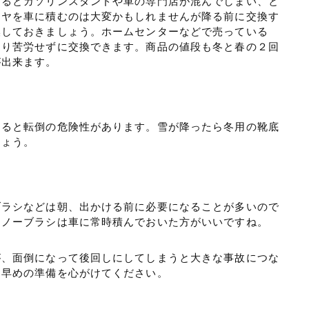
するとガソリンスタンドや車の専門店が混んでしまい、と
イヤを車に積むのは大変かもしれませんが降る前に交換す
換しておきましょう。ホームセンターなどで売っている
まり苦労せずに交換できます。商品の値段も冬と春の２回
が出来ます。
すると転倒の危険性があります。雪が降ったら冬用の靴底
しょう。
ブラシなどは朝、出かける前に必要になることが多いので
スノーブラシは車に常時積んでおいた方がいいですね。
が、面倒になって後回しにしてしまうと大きな事故につな
め早めの準備を心がけてください。