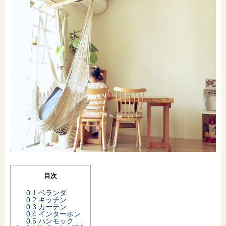
オンライン相談会
目次
0.1
ベランダ
0.2
キッチン
0.3
カーテン
0.4
インターホン
0.5
ハンモック