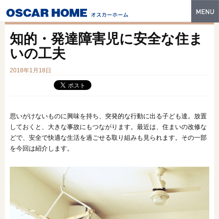
トップ
知的・発達障害児に安全な住ま
特長
いの工夫
性能・技術
2018年1月18日
イベント・モデルハウス
商品ラインナップ
思いがけないものに興味を持ち、突発的な行動に出る子ども達。放置
しておくと、大きな事故にもつながります。最近は、住まいの改修な
建築実例
どで、安全で快適な生活を過ごせる取り組みも見られます。その一部
を今回は紹介します。
フォトギャラリー
販売中の物件
スマートセレクト
土地情報