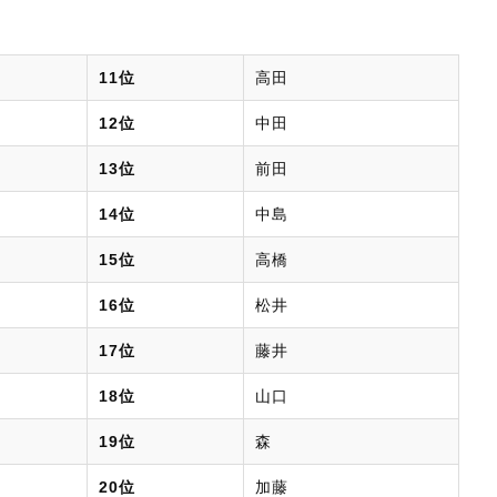
11位
高田
12位
中田
13位
前田
14位
中島
15位
高橋
16位
松井
17位
藤井
18位
山口
19位
森
20位
加藤