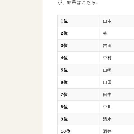
が、結果はこちら。
1位
山本
2位
林
3位
吉田
4位
中村
5位
山崎
6位
山田
7位
田中
8位
中川
9位
清水
10位
酒井