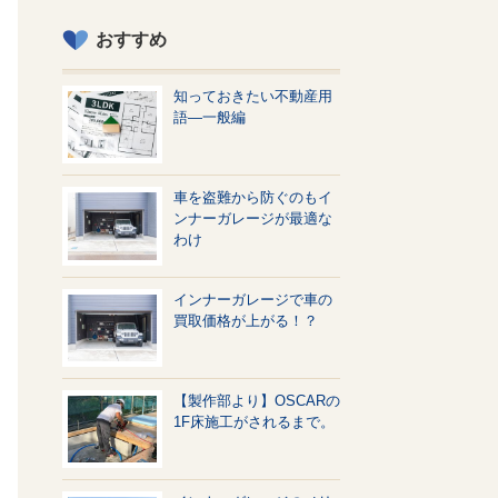
おすすめ
知っておきたい不動産用
語—一般編
車を盗難から防ぐのもイ
ンナーガレージが最適な
わけ
インナーガレージで車の
買取価格が上がる！？
【製作部より】OSCARの
1F床施工がされるまで。