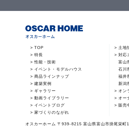
TOP
土地
特長
対応
性能・技術
富山
イベント・モデルハウス
石川
商品ラインナップ
福井
建築実例
新潟
ギャラリー
オン
動画ライブラリー
オー
イベントブログ
販売
家づくりのながれ
オスカーホーム 〒939-8215 富山県富山市掛尾栄町1