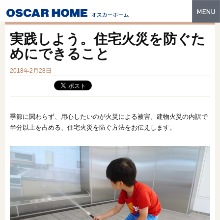
トップ
実践しよう。住宅火災を防ぐた
特長
めにできること
性能・技術
2018年2月28日
イベント・モデルハウス
商品ラインナップ
季節に関わらず、用心したいのが火災による被害。建物火災の内訳で
半分以上を占める、住宅火災を防ぐ方法をお伝えします。
建築実例
フォトギャラリー
販売中の物件
スマートセレクト
土地情報