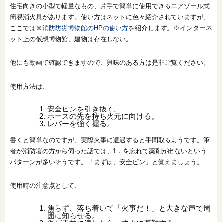
住宅向きの小型で軽量なもの、片手で簡単に使用できるエアゾール式
簡易消火具があります。使い方はネットに色々紹介されていますが、
ここでは※
消防防災博物館のHPの使い方
を紹介します。※インターネ
ット上の仮想博物館、建物は存在しない。
他にも動画で確認できますので、興味のある方は是非ご覧ください。
使用方法は、
安全ピンを引き抜く。
ホースの先を持ち火元に向ける。
レバーを強く握る。
書くと簡単なのですが、実際火事に遭遇すると手間取るようです。筆
者が消防署の方から伺った話では、1．を忘れて薬剤が出ないという
パターンが多いそうです。「まずは、安全ピン」と覚えましょう。
使用時の注意点として、
焦らず、落ち着いて「火事だ！」と大きな声で周
囲に知らせる。