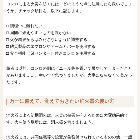
コンロによる火災を防ぐには、どのような点に注意したら良いでしょ
うか。チェック項目を、以下に記します。
□ 調理中に離れない
□ 周囲に燃えやすいものを置かない
□ 火が鍋底からはみださないように調整する
□ 防災製品のエプロンやアームカバーを使用する
□ 安全機能（SIセンター）付きコンロを使用する
筆者は以前、コンロの側にビニール袋を置いて燃やしてしまったこと
があります……。幸いすぐ気づきましたが、大事にならなくて良かっ
たです。
万一に備えて、覚えておきたい消火器の使い方
消火器による初期消火は、火災の被害を抑えるために大変効果的で
す。火を使う場所には、消火器を備えましょう。
消火器には、共同住宅等で設置が義務付けられているものの他、一般