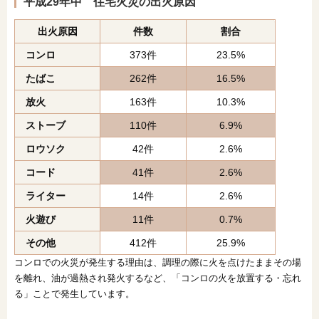
平成29年中 住宅火災の出火原因
出火原因
件数
割合
コンロ
373件
23.5%
たばこ
262件
16.5%
放火
163件
10.3%
ストーブ
110件
6.9%
ロウソク
42件
2.6%
コード
41件
2.6%
ライター
14件
2.6%
火遊び
11件
0.7%
その他
412件
25.9%
コンロでの火災が発生する理由は、調理の際に火を点けたままその場
を離れ、油が過熱され発火するなど、「コンロの火を放置する・忘れ
る」ことで発生しています。