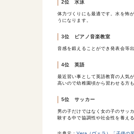
2位 水泳
体力づくりにも最適です。水を怖
うになります。
3位 ピアノ音楽教室
音感を鍛えることができ発表会等
4位 英語
最近習い事として英語教育の人気
高いので幼稚園頃から習わせる方
5位 サッカー
男の子だけではなく女の子のサッ
験する中で協調性や社会性を養え
出典元：
Vera（ヴェラ）「子供