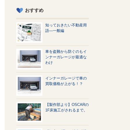
おすすめ
知っておきたい不動産用
語—一般編
車を盗難から防ぐのもイ
ンナーガレージが最適な
わけ
インナーガレージで車の
買取価格が上がる！？
【製作部より】OSCARの
1F床施工がされるまで。