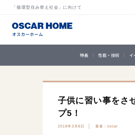
「循環型住み替え社会」に向けて
特長
性能・技術
イ
子供に習い事をさ
プ5！
2018年3月8日
著者：oscar