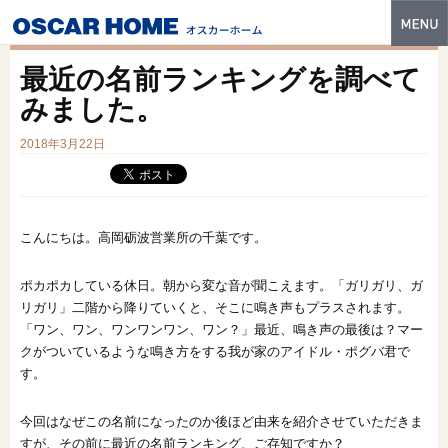
トップ
最近の名前ランキングを調べて
特長
みました。
性能・技術
2018年3月22日
イベント・モデルハウス
商品ラインナップ
こんにちは。高岡砺波営業所の千葉です。
建築実例
ポカポカしている休日。朝から変な音が聞こえます。「ガリガリ、ガ
リガリ」二階から降りていくと、そこに鳴き声もプラスされます。
フォトギャラリー
「ワン、ワン、ワンワンワン、ワン？」最近、鳴き声の最後は？マー
販売中の物件
クがついているような鳴き方をする我が家のアイドル・ポグバ君で
す。
スマートセレクト
今回はなぜこの名前になったのか後ほど由来を紹介させていただきま
土地情報
すが、その前に最近の名前ランキング、ご存知ですか？