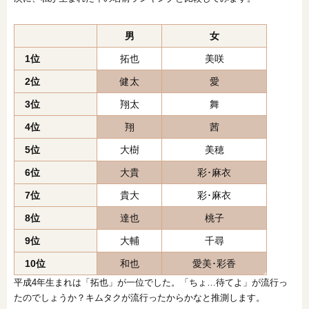
男
女
1位
拓也
美咲
2位
健太
愛
3位
翔太
舞
4位
翔
茜
5位
大樹
美穂
6位
大
貴
彩･麻衣
7位
貴大
彩･麻衣
8位
達也
桃子
9位
大輔
千尋
10位
和也
愛美･彩香
平成4年生まれは「拓也」が一位でした。「ちょ…待てよ」が流行っ
たのでしょうか？キムタクが流行ったからかなと推測します。