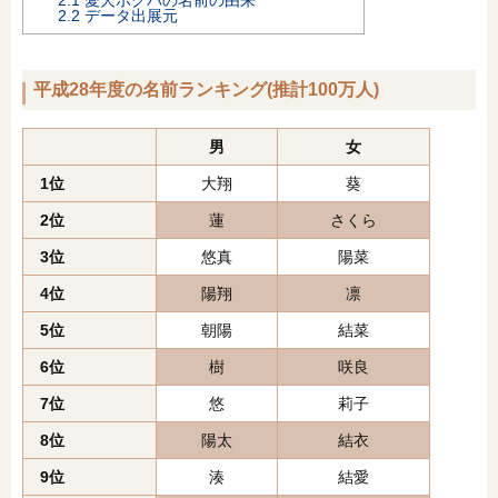
2.2
データ出展元
平成28年度の名前ランキング(推計100万人)
男
女
1位
大翔
葵
2位
蓮
さくら
3位
悠真
陽菜
4位
陽翔
凛
5位
朝陽
結菜
6位
樹
咲良
7位
悠
莉子
8位
陽太
結衣
9位
湊
結愛