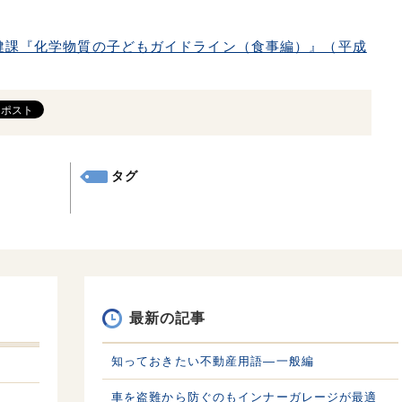
健課『化学物質の子どもガイドライン（食事編）』（平成
タグ
最新の記事
知っておきたい不動産用語—一般編
車を盗難から防ぐのもインナーガレージが最適