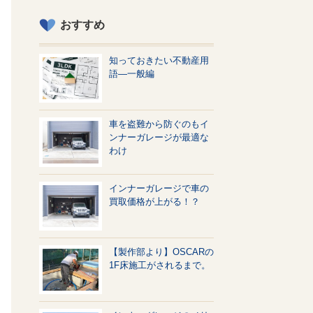
おすすめ
知っておきたい不動産用
語—一般編
車を盗難から防ぐのもイ
ンナーガレージが最適な
わけ
インナーガレージで車の
買取価格が上がる！？
【製作部より】OSCARの
1F床施工がされるまで。