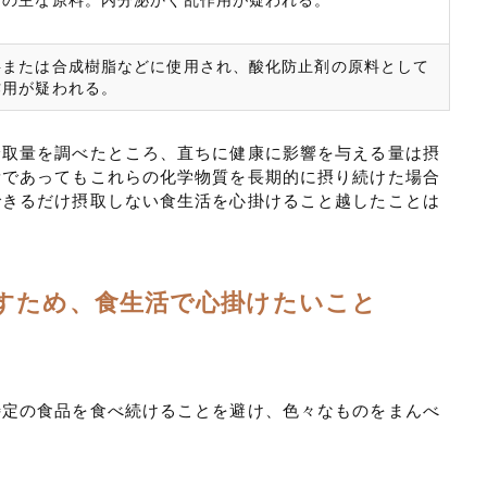
脂の主な原料。内分泌かく乱作用が疑われる。
料または合成樹脂などに使用され、酸化防止剤の原料として
作用が疑われる。
摂取量を調べたところ、直ちに健康に影響を与える量は摂
量であってもこれらの化学物質を長期的に摂り続けた場合
できるだけ摂取しない食生活を心掛けること越したことは
すため、食生活で心掛けたいこと
特定の食品を食べ続けることを避け、色々なものをまんべ