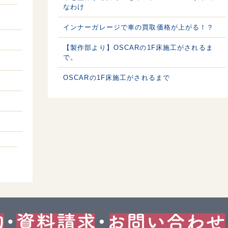
なわけ
インナーガレージで車の買取価格が上がる！？
【製作部より】OSCARの1F床施工がされるま
で。
OSCARの1F床施工がされるまで