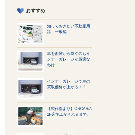
おすすめ
知っておきたい不動産用
語—一般編
車を盗難から防ぐのもイ
ンナーガレージが最適な
わけ
インナーガレージで車の
買取価格が上がる！？
【製作部より】OSCARの
1F床施工がされるまで。