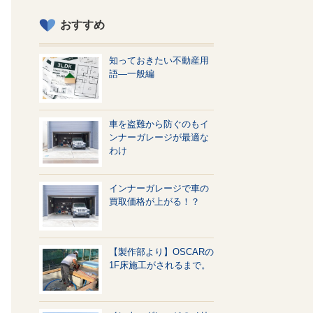
おすすめ
知っておきたい不動産用
語—一般編
車を盗難から防ぐのもイ
ンナーガレージが最適な
わけ
インナーガレージで車の
買取価格が上がる！？
【製作部より】OSCARの
1F床施工がされるまで。