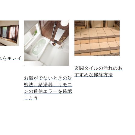
れをキレイ
玄関タイルの汚れのお
すすめな掃除方法
お湯がでないときの対
処法。給湯器、リモコ
ンの通信エラーを確認
しよう