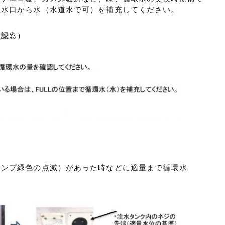
注水口から水（水道水で可）を補充してください。
確認窓）
ランプ緑色の点滅）があった時などに適量まで循環水