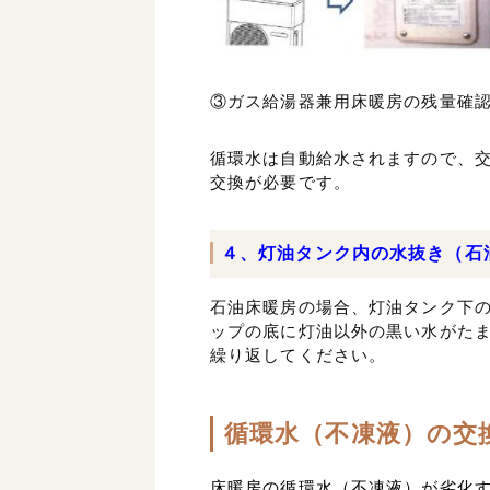
③ガス給湯器兼用床暖房の残量確
循環水は自動給水されますので、
交換が必要です。
４、灯油タンク内の水抜き（石
石油床暖房の場合、灯油タンク下
ップの底に灯油以外の黒い水がた
繰り返してください。
循環水（不凍液）の交
床暖房の循環水（不凍液）が劣化