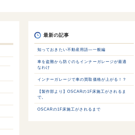
最新の記事
知っておきたい不動産用語—一般編
車を盗難から防ぐのもインナーガレージが最適
なわけ
インナーガレージで車の買取価格が上がる！？
【製作部より】OSCARの1F床施工がされるま
で。
OSCARの1F床施工がされるまで