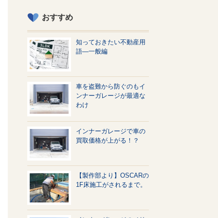
おすすめ
知っておきたい不動産用
語—一般編
車を盗難から防ぐのもイ
ンナーガレージが最適な
わけ
インナーガレージで車の
買取価格が上がる！？
【製作部より】OSCARの
1F床施工がされるまで。