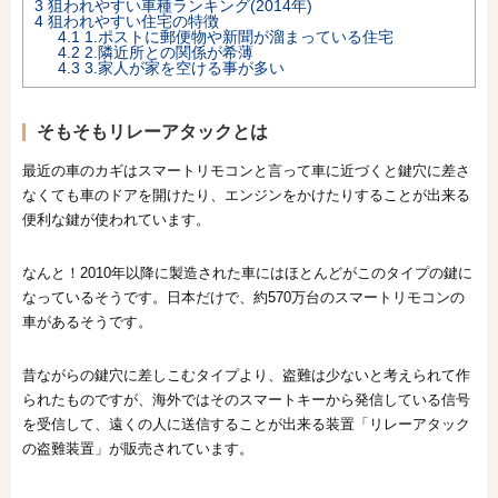
3
狙われやすい車種ランキング(2014年)
4
狙われやすい住宅の特徴
4.1
1.ポストに郵便物や新聞が溜まっている住宅
4.2
2.隣近所との関係が希薄
4.3
3.家人が家を空ける事が多い
そもそもリレーアタックとは
最近の車のカギはスマートリモコンと言って車に近づくと鍵穴に差さ
なくても車のドアを開けたり、エンジンをかけたりすることが出来る
便利な鍵が使われています。
なんと！2010年以降に製造された車にはほとんどがこのタイプの鍵に
なっているそうです。日本だけで、約570万台のスマートリモコンの
車があるそうです。
昔ながらの鍵穴に差しこむタイプより、盗難は少ないと考えられて作
られたものですが、海外ではそのスマートキーから発信している信号
を受信して、遠くの人に送信することが出来る装置「リレーアタック
の盗難装置」が販売されています。