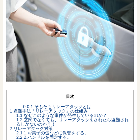
オンライン相談会
目次
0.0.1
そもそもリレーアタックとは
1
盗難手法「リレーアタック」の仕組み
1.1
なぜこのような事件が発生しているのか？
1.2
玄関でなくても、リレーアタックをされたら盗難され
るしかないのか？！
2
リレーアタック対策
2.1
1.お菓子の缶などに保管をする。
2.2
2.ハンドルを固定する。