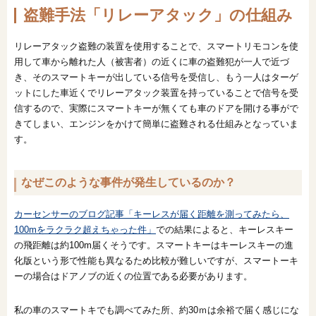
盗難手法「リレーアタック」の仕組み
リレーアタック盗難の装置を使用することで、スマートリモコンを使
用して車から離れた人（被害者）の近くに車の盗難犯が一人で近づ
き、そのスマートキーが出している信号を受信し、もう一人はターゲ
ットにした車近くでリレーアタック装置を持っていることで信号を受
信するので、実際にスマートキーが無くても車のドアを開ける事がで
きてしまい、エンジンをかけて簡単に盗難される仕組みとなっていま
す。
なぜこのような事件が発生しているのか？
カーセンサーのブログ記事「キーレスが届く距離を測ってみたら、
100mをラクラク超えちゃった件」
での結果によると、キーレスキー
の飛距離は約100m届くそうです。スマートキーはキーレスキーの進
化版という形で性能も異なるため比較が難しいですが、スマートーキ
ーの場合はドアノブの近くの位置である必要があります。
私の車のスマートキでも調べてみた所、約30ｍは余裕で届く感じにな