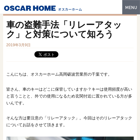
トップ
車の盗難手法「リレーアタッ
特長
ク」と対策について知ろう
性能・技術
2019年3月9日
イベント・モデルハウス
商品ラインナップ
こんにちは、オスカーホーム高岡砺波営業所の千葉です。
建築実例
皆さん、車のキーはどこに保管していますか？キーは使用頻度が高い
と言うことと、外での使用になるため玄関付近に置かれている方が多
フォトギャラリー
いんです。
販売中の物件
そんな方は要注意の「リレーアタック」。今回はそのリレーアタック
スマートセレクト
についてお話をさせて頂きます。
土地情報