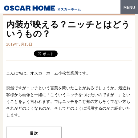
トップ
内装が映える？ニッチとはどう
特長
いうもの？
性能・技術
2019年3月15日
イベント・モデルハウス
商品ラインナップ
こんにちは、オスカーホーム小松営業所です。
建築実例
突然ですがニッチという言葉を聞いたことがあるでしょうか。最近お
客様から画像と一緒に「こういうニッチをつけたいのですが…」とい
フォトギャラリー
うことをよく言われます。ではニッチをご存知の方もそうでない方も
販売中の物件
それがどのようなものか、そしてどのように活用するのかご紹介いた
します。
スマートセレクト
目次
土地情報