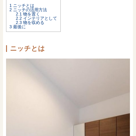
1
ニッチとは
オンライン相談会
2
ニッチの活用方法
2.1
物を置く
2.2
インテリアとして
2.3
物を収める
3
最後に
ニッチとは