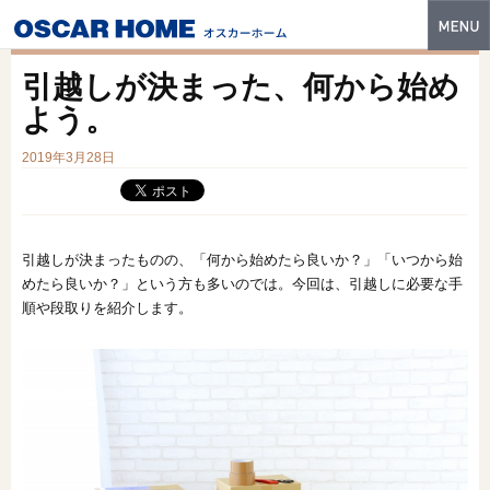
トップ
引越しが決まった、何から始め
特長
よう。
性能・技術
2019年3月28日
イベント・モデルハウス
商品ラインナップ
引越しが決まったものの、「何から始めたら良いか？」「いつから始
めたら良いか？」という方も多いのでは。今回は、引越しに必要な手
建築実例
順や段取りを紹介します。
フォトギャラリー
販売中の物件
スマートセレクト
土地情報