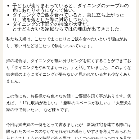
子どもが走りまわっていると、ダイニングのテーブルの
角にあたりそうになって怖い。
ダイニングでご飯を食べていると、急に立ち上がった
り、物を落とした際に対応しづらい。
ダイニングの下部分の掃除が大変だ。
と子どもがいる家庭ならではの理由が出てきました。
私たち夫婦は、こたつでまったりとご飯を食べたいという理由があ
り、寒い日などはこたつで鍋をつついています。
姉の場合は、ダイニングが無い分リビングを広くすることができてお
り「ダイニングをやめてよかった。」と話していました。このような
姉夫婦のようにダイニングが要らないと思われている方も少なくあり
ません。
この他にも、お客様から色々なお話・ご要望を頂く事があります。例
えば、「1Fに収納が欲しい」「趣味のスペースが欲しい」「大型犬を
家の中で飼いたい」 など様々です。
今回は姉夫婦の一例をとって書きましたが、新築住宅を建てる際には
限られたスペースのなかでそれぞれの暮らしやすさを考えてみられた
らどうでしょうか？時間がある際は、いくつかのモデルハウスを見学