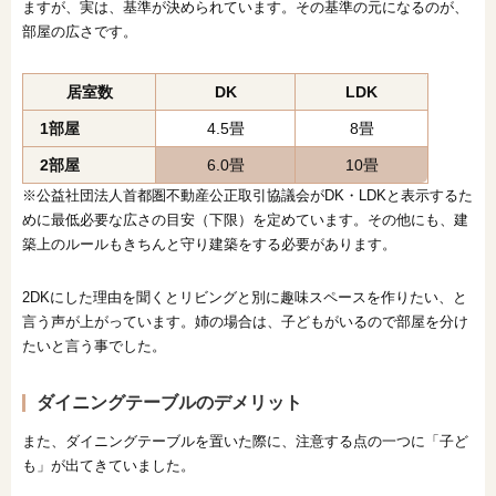
ますが、実は、基準が決められています。その基準の元になるのが、
部屋の広さです。
居室数
DK
LDK
1部屋
4.5畳
8畳
2部屋
6.0畳
10畳
※公益社団法人首都圏不動産公正取引協議会がDK・LDKと表示するた
めに最低必要な広さの目安（下限）を定めています。その他にも、建
築上のルールもきちんと守り建築をする必要があります。
2DKにした理由を聞くとリビングと別に趣味スペースを作りたい、と
言う声が上がっています。姉の場合は、子どもがいるので部屋を分け
たいと言う事でした。
ダイニングテーブルのデメリット
また、ダイニングテーブルを置いた際に、注意する点の一つに「子ど
も」が出てきていました。