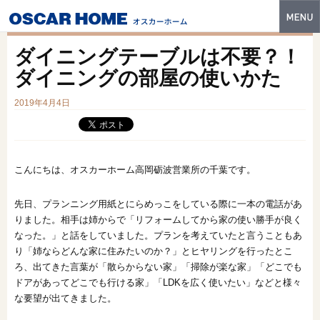
トップ
ダイニングテーブルは不要？！
特長
ダイニングの部屋の使いかた
性能・技術
2019年4月4日
イベント・モデルハウス
商品ラインナップ
こんにちは、オスカーホーム高岡砺波営業所の千葉です。
建築実例
先日、プランニング用紙とにらめっこをしている際に一本の電話があ
りました。相手は姉からで「リフォームしてから家の使い勝手が良く
フォトギャラリー
なった。」と話をしていました。プランを考えていたと言うこともあ
販売中の物件
り「姉ならどんな家に住みたいのか？」とヒヤリングを行ったとこ
ろ、出てきた言葉が「散らからない家」「掃除が楽な家」「どこでも
スマートセレクト
ドアがあってどこでも行ける家」「LDKを広く使いたい」などと様々
な要望が出てきました。
土地情報