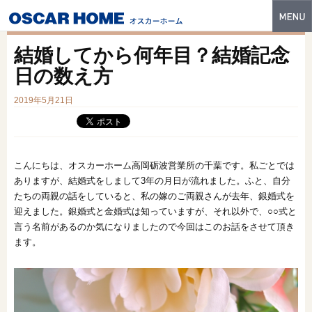
トップ
結婚してから何年目？結婚記念
特長
日の数え方
性能・技術
2019年5月21日
イベント・モデルハウス
商品ラインナップ
こんにちは、オスカーホーム高岡砺波営業所の千葉です。私ごとでは
ありますが、結婚式をしまして3年の月日が流れました。ふと、自分
建築実例
たちの両親の話をしていると、私の嫁のご両親さんが去年、銀婚式を
迎えました。銀婚式と金婚式は知っていますが、それ以外で、○○式と
フォトギャラリー
言う名前があるのか気になりましたので今回はこのお話をさせて頂き
ます。
販売中の物件
スマートセレクト
土地情報