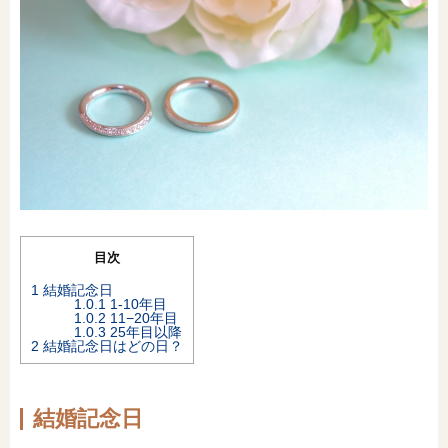
オンライン相談会
目次
1
結婚記念日
1.0.1
1-10年目
1.0.2
11−20年目
1.0.3
25年目以降
2
結婚記念日はどの日？
結婚記念日