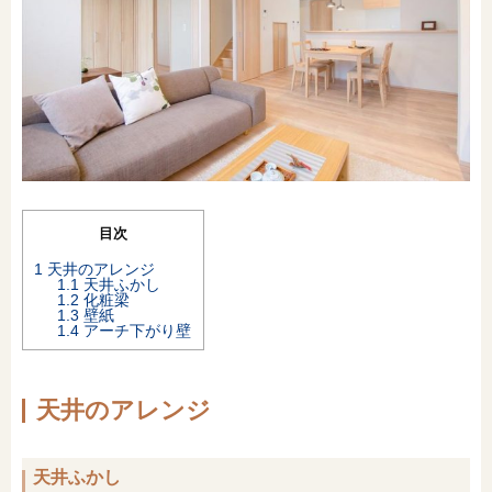
オンライン相談会
目次
1
天井のアレンジ
1.1
天井ふかし
1.2
化粧梁
1.3
壁紙
1.4
アーチ下がり壁
天井のアレンジ
天井ふかし