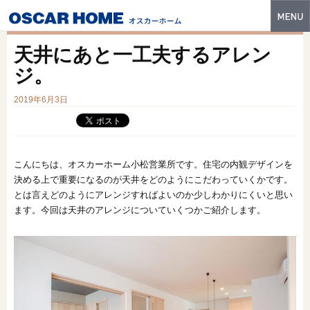
トップ
天井にあと一工夫するアレン
特長
ジ。
性能・技術
2019年6月3日
イベント・モデルハウス
商品ラインナップ
こんにちは、オスカーホーム小松営業所です。住宅の内観デザインを
決める上で重要になるのが天井をどのようにこだわっていくかです。
建築実例
とは言えどのようにアレンジすればよいのか少しわかりにくいと思い
ます。今回は天井のアレンジについていくつかご紹介します。
フォトギャラリー
販売中の物件
スマートセレクト
土地情報