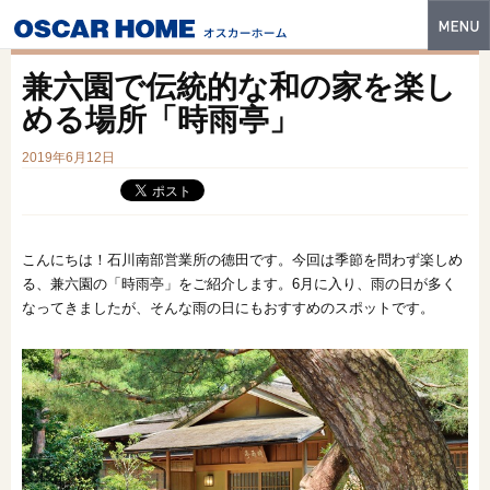
トップ
兼六園で伝統的な和の家を楽し
特長
める場所「時雨亭」
性能・技術
2019年6月12日
イベント・モデルハウス
商品ラインナップ
こんにちは！石川南部営業所の德田です。今回は季節を問わず楽しめ
る、兼六園の「時雨亭」をご紹介します。6月に入り、雨の日が多く
建築実例
なってきましたが、そんな雨の日にもおすすめのスポットです。
フォトギャラリー
販売中の物件
スマートセレクト
土地情報