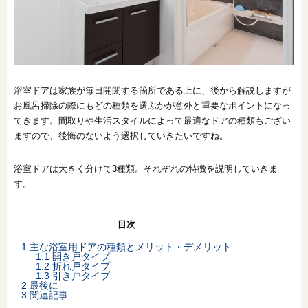
オンライン相談会
浴室ドアは家族が毎日開閉する箇所である上に、後から解説しますが
お風呂掃除の際にもどの種類を選ぶかが意外と重要なポイントになっ
てきます。間取りや生活スタイルによって最適なドアの種類もござい
ますので、後悔のないよう選択していきたいですね。
浴室ドアは大きく分けて3種類。それぞれの特徴を説明していきま
す。
目次
1
主な浴室用ドアの種類とメリット・デメリット
1.1
開き戸タイプ
1.2
折れ戸タイプ
1.3
引き戸タイプ
2
最後に
3
関連記事