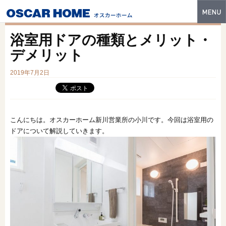
トップ
浴室用ドアの種類とメリット・
特長
デメリット
性能・技術
2019年7月2日
イベント・モデルハウス
商品ラインナップ
こんにちは。オスカーホーム新川営業所の小川です。今回は浴室用の
ドアについて解説していきます。
建築実例
フォトギャラリー
販売中の物件
スマートセレクト
土地情報