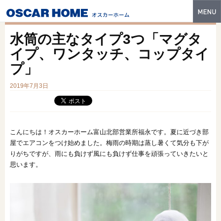
トップ
水筒の主なタイプ3つ「マグタ
特長
イプ、ワンタッチ、コップタイ
プ」
性能・技術
2019年7月3日
イベント・モデルハウス
商品ラインナップ
建築実例
こんにちは！オスカーホーム富山北部営業所福永です。夏に近づき部
屋でエアコンをつけ始めました。梅雨の時期は蒸し暑くて気分も下が
フォトギャラリー
りがちですが、雨にも負けず風にも負けず仕事を頑張っていきたいと
思います。
販売中の物件
スマートセレクト
土地情報