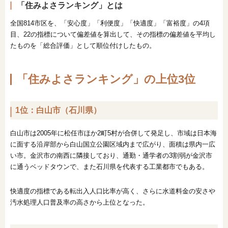
「住みよさランキング」とは
全国814市区を、「安心度」「利便度」「快適度」「富裕度」の4項
目、22の指標について偏差値を算出して、その指標の偏差値を平均し
たものを「総合評価」として順位付けしたもの。
「住みよさランキング」の上位3位
1位：白山市（石川県）
白山市は2005年に松任市ほか2町5村が合併して発足し、市域は日本海
に面する沿岸部から白山国立公園区域内まで広がり、面積は県内一広
い市。金沢市の南西に隣接しており、通勤・通学者の3割弱が金沢市
に通うベッドタウンで、また石川県を代表する工業都市でもある。
快適度の指標である転出入人口比率が高く、さらに水道料金の安さや
汚水処理人口普及率の高さから上位となった。