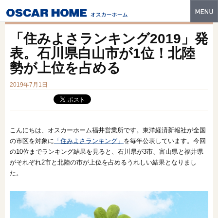
トップ
「住みよさランキング2019」発
特長
表。石川県白山市が1位！北陸
勢が上位を占める
性能・技術
2019年7月1日
イベント・モデルハウス
商品ラインナップ
建築実例
こんにちは、オスカーホーム福井営業所です。東洋経済新報社が全国
の市区を対象に
「住みよさランキング」
を毎年公表しています。今回
フォトギャラリー
の10位までランキング結果を見ると、石川県が3市、富山県と福井県
がそれぞれ2市と北陸の市が上位を占めるうれしい結果となりまし
販売中の物件
た。
スマートセレクト
土地情報