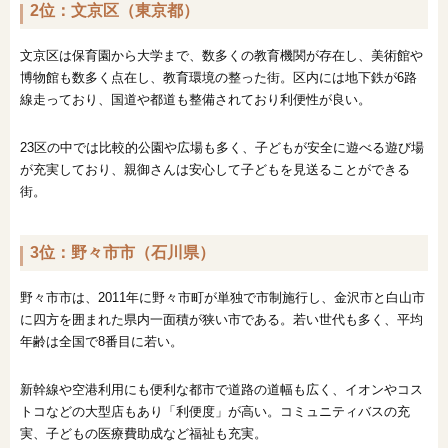
2位：文京区（東京都）
文京区は保育園から大学まで、数多くの教育機関が存在し、美術館や
博物館も数多く点在し、教育環境の整った街。区内には地下鉄が6路
線走っており、国道や都道も整備されており利便性が良い。
23区の中では比較的公園や広場も多く、子どもが安全に遊べる遊び場
が充実しており、親御さんは安心して子どもを見送ることができる
街。
3位：野々市市（石川県）
野々市市は、2011年に野々市町が単独で市制施行し、金沢市と白山市
に四方を囲まれた県内一面積が狭い市である。若い世代も多く、平均
年齢は全国で8番目に若い。
新幹線や空港利用にも便利な都市で道路の道幅も広く、イオンやコス
トコなどの大型店もあり「利便度」が高い。コミュニティバスの充
実、子どもの医療費助成など福祉も充実。