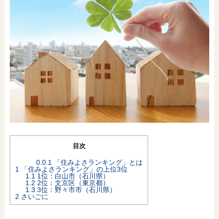
オンライン相談会
目次
0.0.1
「住みよさランキング」とは
1
「住みよさランキング」の上位3位
1.1
1位：白山市（石川県）
1.2
2位：文京区（東京都）
1.3
3位：野々市市（石川県）
2
さいごに