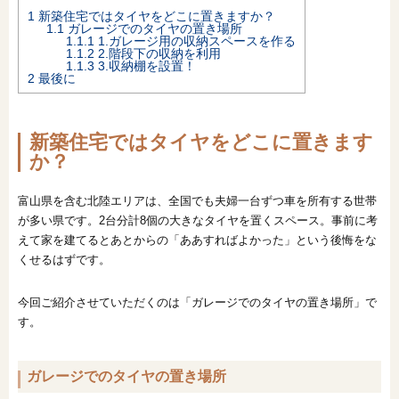
1
新築住宅ではタイヤをどこに置きますか？
オンライン相談会
1.1
ガレージでのタイヤの置き場所
1.1.1
1.ガレージ用の収納スペースを作る
1.1.2
2.階段下の収納を利用
1.1.3
3.収納棚を設置！
2
最後に
新築住宅ではタイヤをどこに置きます
か？
富山県を含む北陸エリアは、全国でも夫婦一台ずつ車を所有する世帯
が多い県です。2台分計8個の大きなタイヤを置くスペース。事前に考
えて家を建てるとあとからの「ああすればよかった」という後悔をな
くせるはずです。
今回ご紹介させていただくのは「ガレージでのタイヤの置き場所」で
す。
ガレージでのタイヤの置き場所