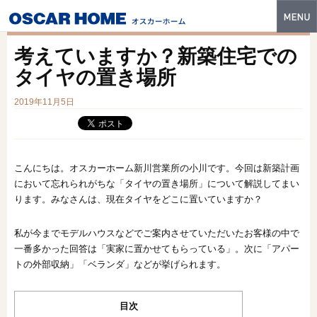
トップ
考えていますか？新築住宅での
特長
タイヤの置き場所
性能・技術
2019年11月5日
イベント・モデルハウス
商品ラインナップ
こんにちは。オスカーホーム新川営業所の小川です。今回は新築計画
において忘れられがちな「タイヤの置き場所」について解説してまい
建築実例
ります。みなさんは、現在タイヤをどこに置いていますか？
フォトギャラリー
私が今までモデルハウスなどでご案内させていただいたお客様の中で
販売中の物件
一番多かった回答は「実家に置かせてもらっている」。次に「アパー
トの外部収納」「ベランダ」などが挙げられます。
スマートセレクト
目次
土地情報