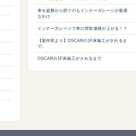
車を盗難から防ぐのもインナーガレージが最適
なわけ
インナーガレージで車の買取価格が上がる！？
【製作部より】OSCARの1F床施工がされるま
で。
OSCARの1F床施工がされるまで