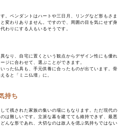
ます。ペンダントはハートや三日月、リングなど形もさま
ーと変わりありません。ですので、周囲の目を気にせず身
の代わりにする人もいるそうです。
と異なり、自宅に置くという観点からデザイン性にも優れ
メージに合わせて、選ぶことができます。
といった仏具も、手元供養に合ったものが出ています。骨
揃えると「ミニ仏壇」に。
気持ち
りして残された家族の集いの場にもなります。ただ現代の
くのは難しいです。立派な墓を建てても維持できず、最悪
。どんな形であれ、大切なのは故人を偲ぶ気持ちではない