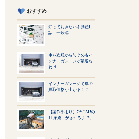
おすすめ
知っておきたい不動産用
語—一般編
車を盗難から防ぐのもイ
ンナーガレージが最適な
わけ
インナーガレージで車の
買取価格が上がる！？
【製作部より】OSCARの
1F床施工がされるまで。