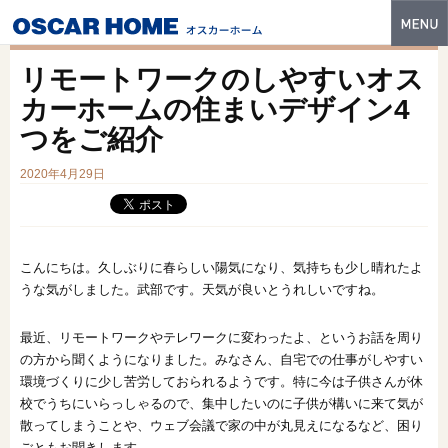
トップ
リモートワークのしやすいオス
特長
カーホームの住まいデザイン4
つをご紹介
性能・技術
2020年4月29日
イベント・モデルハウス
商品ラインナップ
建築実例
こんにちは。久しぶりに春らしい陽気になり、気持ちも少し晴れたよ
うな気がしました。武部です。天気が良いとうれしいですね。
フォトギャラリー
最近、リモートワークやテレワークに変わったよ、というお話を周り
販売中の物件
の方から聞くようになりました。みなさん、自宅での仕事がしやすい
環境づくりに少し苦労しておられるようです。特に今は子供さんが休
スマートセレクト
校でうちにいらっしゃるので、集中したいのに子供が構いに来て気が
散ってしまうことや、ウェブ会議で家の中が丸見えになるなど、困り
土地情報
ごともお聞きします。