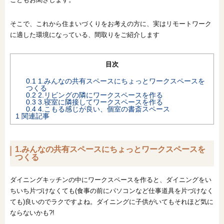
オンライン相談会
そこで、これから住まいづくりをお考えの方に、実はリモートワーク
に適した環境になっている、間取りをご紹介します
目次
0.1
1.みんなの共有スペースにちょっとワークスペースを
つくる
0.2
2.リビングの隣にワークスペースを作る
0.3
3.寝室に隣接してワークスペースを作る
0.4
4.こもる感じが良い、個室の書斎スペース
1
関連記事
1.みんなの共有スペースにちょっとワークスペースを
つくる
ダイニングキッチンの中にワークスペースを作ると、ダイニングをい
ちいち片づけなくても(食事の前にパソコンなど仕事道具を片づけなく
ても)良いのでラクですよね。ダイニングに子供がいてもそれほど気に
ならないかも?!