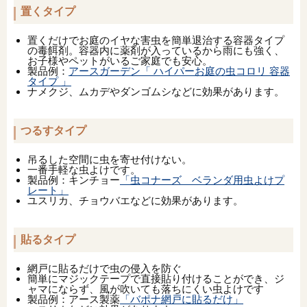
置くタイプ
置くだけでお庭のイヤな害虫を簡単退治する容器タイプ
の毒餌剤。容器内に薬剤が入っているから雨にも強く、
お子様やペットがいるご家庭でも安心。
製品例：
アースガーデン「 ハイパーお庭の虫コロリ 容器
タイプ 」
ナメクジ、ムカデやダンゴムシなどに効果があります。
つるすタイプ
吊るした空間に虫を寄せ付けない。
一番手軽な虫よけです。
製品例：キンチョー
「虫コナーズ ベランダ用虫よけプ
レート」
ユスリカ、チョウバエなどに効果があります。
貼るタイプ
網戸に貼るだけで虫の侵入を防ぐ
簡単にマジックテープで直接貼り付けることができ、ジ
ャマにならず、風が吹いても落ちにくい虫よけです
製品例：アース製薬
「バポナ網戸に貼るだけ」