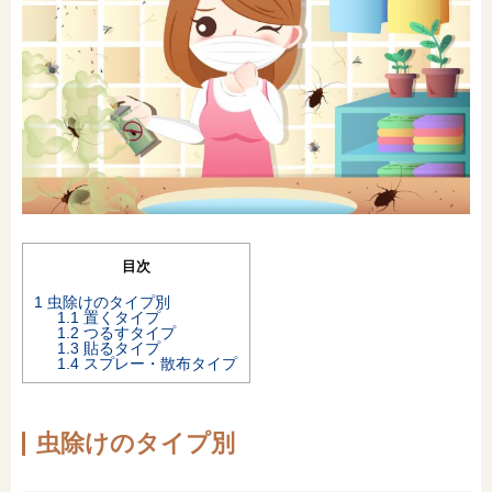
オンライン相談会
目次
1
虫除けのタイプ別
1.1
置くタイプ
1.2
つるすタイプ
1.3
貼るタイプ
1.4
スプレー・散布タイプ
虫除けのタイプ別