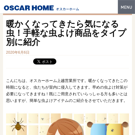
トップ
暖かくなってきたら気になる
特長
虫！手軽な虫よけ商品をタイプ
別に紹介
性能・技術
2020年6月6日
イベント・モデルハウス
商品ラインナップ
建築実例
こんにちは、オスカーホーム上越営業所です。暖かくなってきたこの
時期になると、虫たちが室内に侵入してきます。早めの虫よけ対策が
フォトギャラリー
必要になってきますね！既にご用意されていらっしゃる方も多いとは
思いますが、簡単な虫よけアイテムのご紹介をさせていただきます。
販売中の物件
スマートセレクト
土地情報