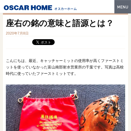
トップ
座右の銘の意味と語源とは？
特長
2020年7月8日
性能・技術
イベント・モデルハウス
こんにちは、最近、キャッチャーミットの使用率が高くファーストミ
商品ラインナップ
ットを使っていなかった富山南部射水営業所の千葉です。写真は高校
時代に使っていたファーストミットです。
建築実例
フォトギャラリー
販売中の物件
スマートセレクト
土地情報