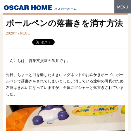
トップ
ボールペンの落書きを消す方法
特長
2020年7月16日
性能・技術
イベント・モデルハウス
こんにちは、営業支援室の酒井です。
商品ラインナップ
先日、ちょっと目を離したすきにマグネットのお絵かきボードにボー
建築実例
ルペンで落書きをされてしまいました。消している途中の写真のため
左側はきれいになっていますが、全体にグシャッと落書きされていま
フォトギャラリー
した。
販売中の物件
スマートセレクト
土地情報