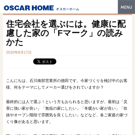
トップ
住宅会社を選ぶには。健康に配
特長
慮した家の「Fマーク」の読み
かた
性能・技術
2020年8月17日
イベント・モデルハウス
商品ラインナップ
建築実例
こんにちは、石川南部営業所の德田です。今家づくりを検討中のお客
様、何をテーマにしてメーカー選びをされていますか？
フォトギャラリー
最終的には人で選ぶ！という方もおられると思いますが、最初は「災
販売中の物件
害に強い家が良い」「無垢の家にしたい」「冬暖かい家が良い」「吹
抜やオープン階段で雰囲気を良くしたい」などなど、各ご家庭の家づ
スマートセレクト
くり像があると思います。
土地情報