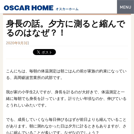
トップ
身長の話。夕方に測ると縮んで
特長
るのはなぜ？！
性能・技術
2020年9月3日
イベント・モデルハウス
商品ラインナップ
こんにちは、毎朝の体温測定は朝ごはんの前が家族の約束になってい
る、高岡砺波営業所の武部です。
建築実例
我が家の小学生2人ですが、身長を計るのが大好きで、体温測定と一
フォトギャラリー
緒に毎朝でも身長を計っています。計りたい年頃なのか、伸びている
販売中の物件
とうれしいみたいです。
スマートセレクト
でも、成長していくなら毎日伸びるはずが前日よりも縮んでいること
があります。朝に測れなかった日は夕方に計るときもありますが、さ
土地情報
らに縮んでいることが多いです。なぜなのでしょう？