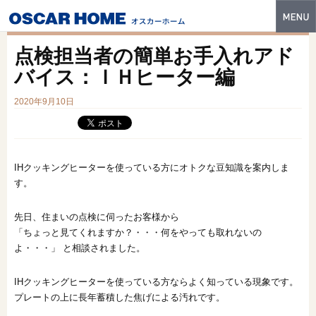
トップ
点検担当者の簡単お手入れアド
特長
バイス：ＩＨヒーター編
性能・技術
2020年9月10日
イベント・モデルハウス
商品ラインナップ
IHクッキングヒーターを使っている方にオトクな豆知識を案内しま
す。
建築実例
先日、住まいの点検に伺ったお客様から
フォトギャラリー
「ちょっと見てくれますか？・・・何をやっても取れないの
販売中の物件
よ・・・」 と相談されました。
スマートセレクト
IHクッキングヒーターを使っている方ならよく知っている現象です。
プレートの上に長年蓄積した焦げによる汚れです。
土地情報