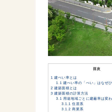
目次
1
建ぺい率とは
1.1
建ぺい率の「ぺい」はなぜひ
2
建築面積とは
3
建築面積の計算方法
3.1
用途地域ごとに建蔽率は変
3.1.1
住居系
3.1.2
商業系