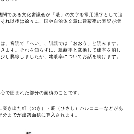
諮問機関である文化審議会が「蔽」の文字を常用漢字として追
、それ以後は徐々に、国や自治体文章に建蔽率の表記が増
字は、音読で「へい」、訓読では「おおう」と読みます。
てきます。それを知らずに、建蔽率と変換して建率を消し
、少し脱線しましたが、建蔽率についてお話を続けます。
中心で囲まれた部分の面積のことです。
上突き出た軒（のき）・庇（ひさし）バルコニーなどがあ
部分までが建築面積に算入されます。