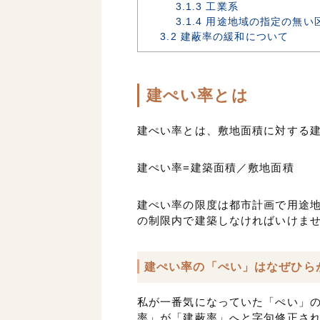
3.1.3
工業系
3.1.4
用途地域の指定の無い
3.2
建蔽率の緩和について
建ぺい率とは
建ぺい率とは、敷地面積に対する
建ぺい率=建築面積／敷地面積
建ぺい率の限度は都市計画で用途
の制限内で建築しなければいけま
建ぺい率の「ぺい」はなぜひら
私が一番気になっていた「ぺい」の
率」が「建蔽率」へと字句修正さ