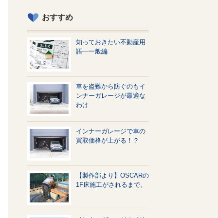
おすすめ
知っておきたい不動産用
語—一般編
車を盗難から防ぐのもイ
ンナーガレージが最適な
わけ
インナーガレージで車の
買取価格が上がる！？
【製作部より】OSCARの
1F床施工がされるまで。