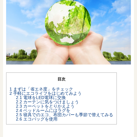
オンライン相談会
目次
1
まずは「省エネ度」をチェック
2
手軽にエコライフをはじめてみよう
2.1
電球をLED電球に交換
2.2
カーテンに気をつけましょう
2.3
カーペットをとりかえよう
2.4
ベッドルームにはラグを
2.5
寝具でのエコ、布団カバーも季節で替えてみる
2.6
エコバッグを使用