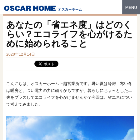
トップ
あなたの「省エネ度」はどのく
特長
らい？エコライフを心がけるた
めに始められること
性能・技術
2020年12月14日
イベント・モデルハウス
商品ラインナップ
建築実例
こんにちは、オスカーホーム上越営業所です。暑い夏は冷房、寒い冬
は暖房と、つい電力の力に頼りがちですが、暮らしにちょっとした工
フォトギャラリー
夫をプラスしてエコライフを心がけませんか？今回は、省エネについ
て考えてみました。
販売中の物件
スマートセレクト
土地情報