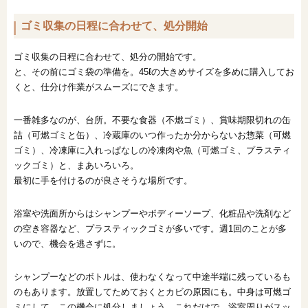
ゴミ収集の日程に合わせて、処分開始
ゴミ収集の日程に合わせて、処分の開始です。
と、その前にゴミ袋の準備を。45ℓの大きめサイズを多めに購入してお
くと、仕分け作業がスムーズにできます。
一番雑多なのが、台所。不要な食器（不燃ゴミ）、賞味期限切れの缶
詰（可燃ゴミと缶）、冷蔵庫のいつ作ったか分からないお惣菜（可燃
ゴミ）、冷凍庫に入れっぱなしの冷凍肉や魚（可燃ゴミ、プラスティ
ックゴミ）と、まあいろいろ。
最初に手を付けるのが良さそうな場所です。
浴室や洗面所からはシャンプーやボディーソープ、化粧品や洗剤など
の空き容器など、プラスティックゴミが多いです。週1回のことが多
いので、機会を逃さずに。
シャンプーなどのボトルは、使わなくなって中途半端に残っているも
のもあります。放置してためておくとカビの原因にも。中身は可燃ゴ
ミにして、この機会に処分しましょう。これだけで、浴室周りがスッ