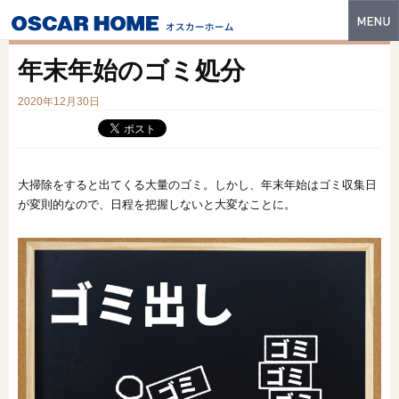
トップ
年末年始のゴミ処分
特長
2020年12月30日
性能・技術
イベント・モデルハウス
大掃除をすると出てくる大量のゴミ。しかし、年末年始はゴミ収集日
商品ラインナップ
が変則的なので、日程を把握しないと大変なことに。
建築実例
フォトギャラリー
販売中の物件
スマートセレクト
土地情報