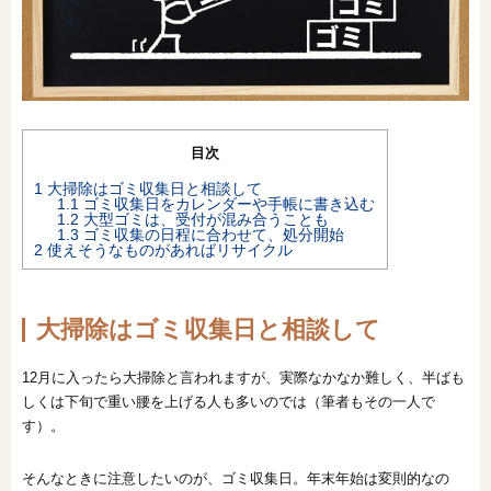
オンライン相談会
目次
1
大掃除はゴミ収集日と相談して
1.1
ゴミ収集日をカレンダーや手帳に書き込む
1.2
大型ゴミは、受付が混み合うことも
1.3
ゴミ収集の日程に合わせて、処分開始
2
使えそうなものがあればリサイクル
大掃除はゴミ収集日と相談して
12月に入ったら大掃除と言われますが、実際なかなか難しく、半ばも
しくは下旬で重い腰を上げる人も多いのでは（筆者もその一人で
す）。
そんなときに注意したいのが、ゴミ収集日。年末年始は変則的なの