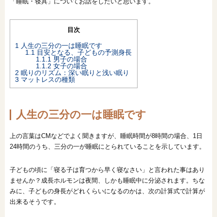
「睡眠・寝具」についてお話をしたいと思います。
目次
1
人生の三分の一は睡眠です
1.1
目安となる、子どもの予測身長
1.1.1
男子の場合
1.1.2
女子の場合
2
眠りのリズム：深い眠りと浅い眠り
3
マットレスの種類
人生の三分の一は睡眠です
上の言葉はCMなどでよく聞きますが、睡眠時間が8時間の場合、1日
24時間のうち、三分の一が睡眠にとられていることを示しています。
子どもの頃に「寝る子は育つから早く寝なさい」と言われた事はあり
ませんか？成長ホルモンは夜間、しかも睡眠中に分泌されます。ちな
みに、子どもの身長がどれくらいになるのかは、次の計算式で計算が
出来るそうです。