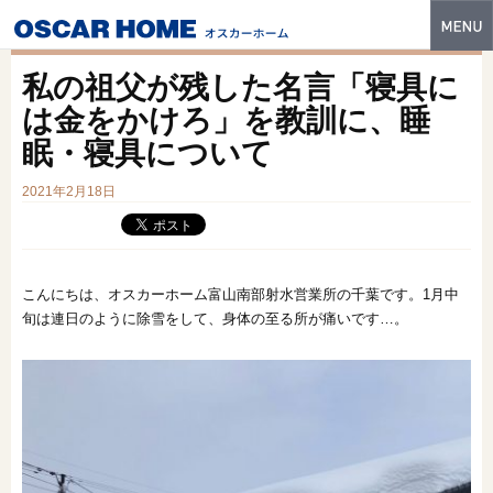
トップ
私の祖父が残した名言「寝具に
特長
は金をかけろ」を教訓に、睡
眠・寝具について
性能・技術
2021年2月18日
イベント・モデルハウス
商品ラインナップ
建築実例
こんにちは、オスカーホーム富山南部射水営業所の千葉です。1月中
旬は連日のように除雪をして、身体の至る所が痛いです…。
フォトギャラリー
販売中の物件
スマートセレクト
土地情報