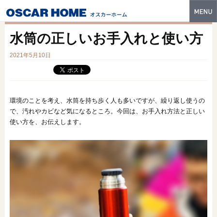
トップ
水筒の正しいお手入れと使い方
特長
2021年5月10日
性能・技術
イベント・モデルハウス
環境のことを考え、水筒を持ち歩く人も多いですが、繰り返し使うの
商品ラインナップ
で、汚れやカビなど気になるところ。今回は、お手入れ方法と正しい
使い方を、お伝えします。
建築実例
フォトギャラリー
販売中の物件
スマートセレクト
土地情報