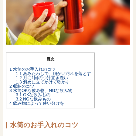
オンライン相談会
目次
1
水筒のお手入れのコツ
1.1
あみたわしで、細かい汚れを落とす
1.2
月に1回のつけ置き洗い
1.3
斜めに立てかけて乾かす
2
収納のコツ
3
水筒OKな飲み物、NGな飲み物
3.1
OKな飲みもの
3.2
NGな飲みもの
4
飲み物によって使い分けを
水筒のお手入れのコツ