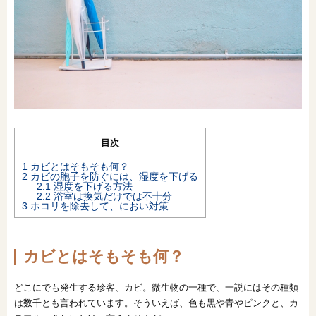
オンライン相談会
目次
1
カビとはそもそも何？
2
カビの胞子を防ぐには、湿度を下げる
2.1
湿度を下げる方法
2.2
浴室は換気だけでは不十分
3
ホコリを除去して、におい対策
カビとはそもそも何？
どこにでも発生する珍客、カビ。微生物の一種で、一説にはその種類
は数千とも言われています。そういえば、色も黒や青やピンクと、カ