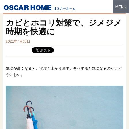
トップ
カビとホコリ対策で、ジメジメ
特長
時期を快適に
性能・技術
2021年7月15日
イベント・モデルハウス
商品ラインナップ
気温が高くなると、湿度も上がります。そうすると気になるのがカビ
やにおい。
建築実例
フォトギャラリー
販売中の物件
スマートセレクト
土地情報