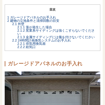
オンライン相談会
目次
1
ガレージドアパネルのお手入れ
2
建物の立地条件と清掃回数の目安
2.1
外壁
2.1.1
藻が発生した場合
2.1.2
窯業系サイディングは強くこすらないでくださ
い
2.1.3
金属サイディングには傷を付けないでください
2.2
24時間計画換気システムのお手入れ
2.2.1
排気用換気扇
2.2.2
給気口
ガレージドアパネルのお手入れ