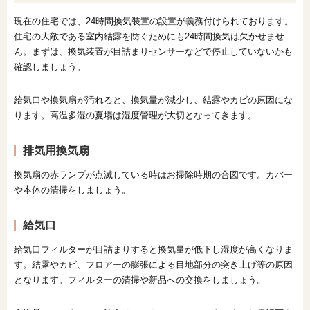
現在の住宅では、24時間換気装置の設置が義務付けられております。
住宅の大敵である室内結露を防ぐためにも24時間換気は欠かせませ
ん。まずは、換気装置が目詰まりセンサーなどで停止していないかも
確認しましょう。
給気口や換気扇が汚れると、換気量が減少し、結露やカビの原因にな
ります。高温多湿の夏場は湿度管理が大切となってきます。
排気用換気扇
換気扇の赤ランプが点滅している時はお掃除時期の合図です。カバー
や本体の清掃をしましょう。
給気口
給気口フィルターが目詰まりすると換気量が低下し湿度が高くなりま
す。結露やカビ、フロアーの膨張による目地部分の突き上げ等の原因
となります。フィルターの清掃や新品への交換をしましょう。