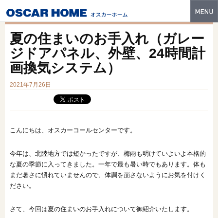
トップ
夏の住まいのお手入れ（ガレー
特長
ジドアパネル、外壁、24時間計
画換気システム）
性能・技術
2021年7月26日
イベント・モデルハウス
商品ラインナップ
建築実例
こんにちは、オスカーコールセンターです。
フォトギャラリー
今年は、北陸地方では短かったですが、梅雨も明けていよいよ本格的
な夏の季節に入ってきました。一年で最も暑い時でもあります。体も
販売中の物件
まだ暑さに慣れていませんので、体調を崩さないようにお気を付けく
ださい。
スマートセレクト
さて、今回は夏の住まいのお手入れについて御紹介いたします。
土地情報