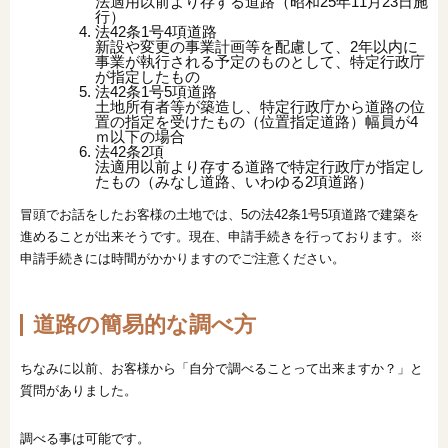
法適用以前より存する道路（昭和25年11月23日施
行）
法42条1号4項道路
新設や変更の事業計画等を配慮して、2年以内に
事業が執行される予定のものとして、特定行政庁
が指定したもの
法42条1号5項道路
土地所有者等が築造し、特定行政庁から道路の位
置の指定を受けたもの（位置指定道路）幅員が4
ｍ以下の場合
法42条2項
法適用以前より存する道路で特定行政庁が指定し
たもの（みなし道路、いわゆる2項道路）
冒頭でお話をしたお客様の土地では、5の法42条1号5項道路で建築を
進めることが出来そうです。現在、申請手続きを行っております。※
申請手続きには時間がかかりますのでご注意ください。
道路の簡易的な調べ方
ちなみに以前、お客様から「自分で調べることって出来ますか？」と
質問がありました。
調べる事は可能です。