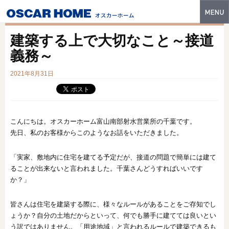
トップ
建築する上で大切なこと～接道
特長
義務～
性能・技術
2021年8月31日
イベント・モデルハウス
商品ラインナップ
こんにちは。オスカーホーム富山南部射水営業所の千葉です。
先日、私のお客様からこのようなお話をいただきました。
建築実例
「実家、敷地内に住宅を建てる予定だが、接道の問題で簡単には建て
フォトギャラリー
ることが出来ないと言われました。千葉さんどうすればいいです
販売中の物件
か？」
スマートセレクト
皆さんは住宅を建築する際に、様々なルールがあることをご存知でし
ょうか？自分の土地だからといって、何でも勝手に建てては良いとい
土地情報
う訳ではありません。「用途地域」と言われるルールで建築できるも