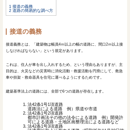
1
接道の義務
2
道路の簡易的な調べ方
接道の義務
接道義務とは、「建築物は幅員4ｍ以上の幅の道路に、間口2ｍ以上接
しなければならない」という規定があります。
これは、住人が車を出し入れするため、という理由もありますが、主
目的は、火災などの災害時に消化活動・救援活動を円滑にして、救急
車や担架・救命器具を住宅に運べるようにするためです。
建築基準法上の道路には、全部で6つの道路が存在します。
法42条1号1項道路
道路法による道路 例）県道や市道
法42条1号2項道路
都市計画法その他の法令による道路 例）開発許
可による道路・土地区画整理法による道路など
法42条1号3項道路