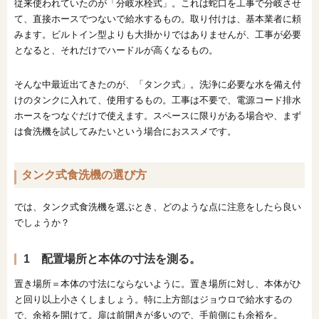
従来使われていたのが「分岐水栓式」。これは蛇口を工事で分岐させ
て、直接ホースでつないで給水するもの。取り付けは、基本業者に頼
みます。ビルトイン型よりも大掛かりではありませんが、工事が必要
となると、それだけでハードルが高くなるもの。
そんな中最近出てきたのが、「タンク式」。洗浄に必要な水を備え付
けのタンクに入れて、使用するもの。工事は不要で、電源コード排水
ホースをつなぐだけで使えます。スペースに限りがある場合や、まず
は食洗機を試してみたいという場合におススメです。
タンク式食洗機の選び方
では、タンク式食洗機を選ぶとき、どのような点に注意をしたら良い
でしょうか？
1 配置場所と本体の寸法を測る。
置き場所＝本体の寸法にならないように。置き場所に対し、本体がひ
と回り以上小さくしましょう。特に上方部はジョウロで給水するの
で、余裕を開けて。扉は前開きが多いので、手前側にも余裕を。