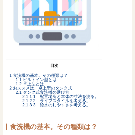
オンライン相談会
目次
1
食洗機の基本。その種類は？
1.1
ビルトイン型とは
1.2
卓上型とは
2
おススメは、卓上型のタンク式
2.1
タンク式食洗機の選び方
2.1.1
1 配置場所と本体の寸法を測る。
2.1.2
2 ライフスタイルを考える。
2.1.3
3 給水のしやすさを考える。
食洗機の基本。その種類は？