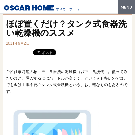
トップ
ほぼ置くだけ？タンク式食器洗
特長
い乾燥機のススメ
性能・技術
2021年9月2日
イベント・モデルハウス
商品ラインナップ
台所仕事時短の救世主、食器洗い乾燥機（以下、食洗機）。使ってみ
たいけど。導入するにはハードルが高くて、という人も多いのでは。
建築実例
でも今は工事不要のタンク式食洗機という、お手軽なものもあるので
す。
フォトギャラリー
販売中の物件
スマートセレクト
土地情報