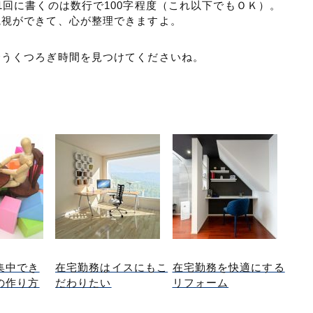
1回に書くのは数行で100字程度（これ以下でもＯＫ）。
観視ができて、心が整理できますよ。
合うくつろぎ時間を見つけてくださいね。
集中でき
在宅勤務はイスにもこ
在宅勤務を快適にする
の作り方
だわりたい
リフォーム