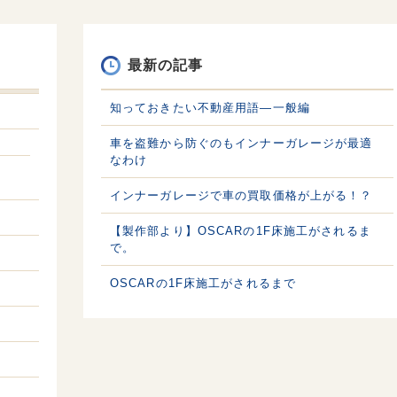
最新の記事
知っておきたい不動産用語—一般編
車を盗難から防ぐのもインナーガレージが最適
なわけ
インナーガレージで車の買取価格が上がる！？
【製作部より】OSCARの1F床施工がされるま
で。
OSCARの1F床施工がされるまで