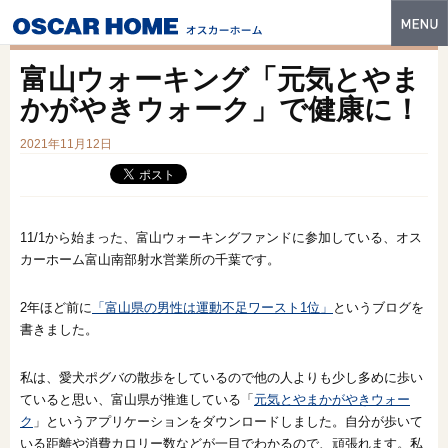
トップ
富山ウォーキング「元気とやま
特長
かがやきウォーク」で健康に！
性能・技術
2021年11月12日
イベント・モデルハウス
商品ラインナップ
11/1から始まった、富山ウォーキングファンドに参加している、オス
カーホーム富山南部射水営業所の千葉です。
建築実例
2年ほど前に
「富山県の男性は運動不足ワースト1位」
というブログを
フォトギャラリー
書きました。
販売中の物件
私は、愛犬ポグバの散歩をしているので他の人よりも少し多めに歩い
スマートセレクト
ていると思い、富山県が推進している「
元気とやまかがやきウォー
ク
」というアプリケーションをダウンロードしました。自分が歩いて
土地情報
いる距離や消費カロリー数などが一目でわかるので、頑張れます。私