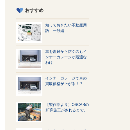
おすすめ
知っておきたい不動産用
語—一般編
車を盗難から防ぐのもイ
ンナーガレージが最適な
わけ
インナーガレージで車の
買取価格が上がる！？
【製作部より】OSCARの
1F床施工がされるまで。