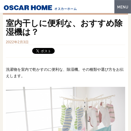
トップ
室内干しに便利な、おすすめ除
特長
湿機は？
性能・技術
2022年2月3日
イベント・モデルハウス
商品ラインナップ
洗濯物を室内で乾かすのに便利な、除湿機。その種類や選び方をお伝
えします。
建築実例
フォトギャラリー
販売中の物件
スマートセレクト
土地情報