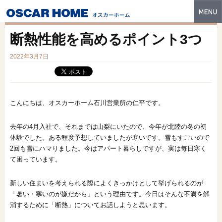
トップ
断熱性能を高めるポイント3つ
特長
2022年3月7日
性能・技術
イベント・モデルハウス
こんにちは、オスカーホーム石川営業所の仁平です。
商品ラインナップ
去年の4月入社で、それまでは山梨にいたので、今年が北陸の冬の初
建築実例
体験でした。ある程度予想していましたが寒いです。雪もすごいので
2回も雪にハマりました。今はアパート暮らしですが、実は毎日寒く
フォトギャラリー
て困っています。
販売中の物件
新しい住まいを考えられる際によくきっかけとして挙げられるのが
「暑い・寒いのが嫌だから」という理由です。今日はそんな不満を解
スマートセレクト
消するために「断熱」についてお話しようと思います。
土地情報