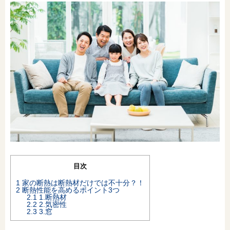
オンライン相談会
目次
1
家の断熱は断熱材だけでは不十分？！
2
断熱性能を高めるポイント3つ
2.1
1.断熱材
2.2
2.気密性
2.3
3.窓