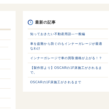
最新の記事
知っておきたい不動産用語—一般編
車を盗難から防ぐのもインナーガレージが最適
なわけ
インナーガレージで車の買取価格が上がる！？
【製作部より】OSCARの1F床施工がされるま
で。
OSCARの1F床施工がされるまで