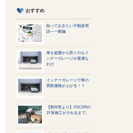
おすすめ
知っておきたい不動産用
語—一般編
車を盗難から防ぐのもイ
ンナーガレージが最適な
わけ
インナーガレージで車の
買取価格が上がる！？
【製作部より】OSCARの
1F床施工がされるまで。