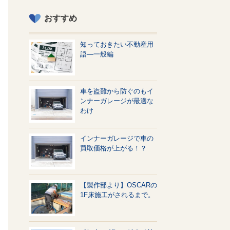
おすすめ
知っておきたい不動産用
語—一般編
車を盗難から防ぐのもイ
ンナーガレージが最適な
わけ
インナーガレージで車の
買取価格が上がる！？
【製作部より】OSCARの
1F床施工がされるまで。