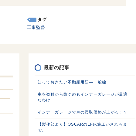
タグ
工事監督
最新の記事
知っておきたい不動産用語—一般編
車を盗難から防ぐのもインナーガレージが最適
なわけ
インナーガレージで車の買取価格が上がる！？
【製作部より】OSCARの1F床施工がされるま
で。