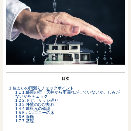
オンライン相談会
目次
1
住まいの雨漏りチェックポイント
1.1
1.部屋の壁・天井から雨漏れがしていないか、しみが
ないかをチェック
1.2
2.ドア、サッシ廻り
1.3
3.外壁のひび割れ
1.4
4.屋根瓦の確認
1.5
5.バルコニーの床
1.6
6.雨樋
1.7
7.基礎