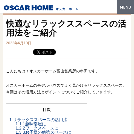
トップ
快適なリラックススペースの活
特長
用法をご紹介
性能・技術
2022年6月10日
イベント・モデルハウス
商品ラインナップ
こんにちは！オスカーホーム富山営業所の串田です。
建築実例
オスカーホームのモデルハウスでよく見かけるリラックススペース。
今回はその活用方法とポイントについてご紹介していきます。
フォトギャラリー
販売中の物件
目次
スマートセレクト
1
リラックススペースの活用法
1.1
1趣味部屋に
1.2
2ワークスペースに
土地情報
1.3
3お子様の勉強スペースに