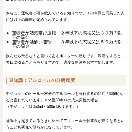
さらに、運転者が酒を飲んでいると知りつつ、その車両に同乗した人
には以下の罰則が定められています。
運転者が酒気帯び運転 ２年以下の懲役又は３０万円以
下の罰金
運転者が酒酔い運転 ３年以下の懲役又は５０万円以
下の罰金
飲んだら乗るな！と書いてあるポスターの通りです。深酒をすると、
翌日に残ることもありますので、適度な飲酒をおすすめします。
豆知識：アルコールの分解速度
中ジョッキのビール一杯分のアルコールを分解するのに約４時間かか
ると言われています。※体重60キロの成人男性の場合
（中ジョッキは350ml～500mlあります。）
睡眠中は起きているときに比べてアルコール分解速度が遅くなるとい
うことも研究で明らかになっています。