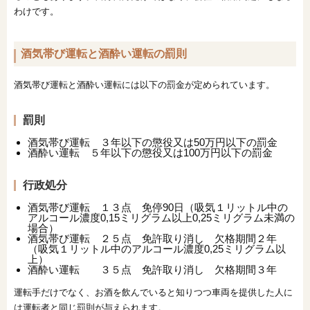
わけです。
酒気帯び運転と酒酔い運転の罰則
酒気帯び運転と酒酔い運転には以下の罰金が定められています。
罰則
酒気帯び運転 ３年以下の懲役又は50万円以下の罰金
酒酔い運転 ５年以下の懲役又は100万円以下の罰金
行政処分
酒気帯び運転 １３点 免停90日（吸気１リットル中の
アルコール濃度0,15ミリグラム以上0,25ミリグラム未満の
場合）
酒気帯び運転 ２５点 免許取り消し 欠格期間２年
（吸気１リットル中のアルコール濃度0,25ミリグラム以
上）
酒酔い運転 ３５点 免許取り消し 欠格期間３年
運転手だけでなく、お酒を飲んでいると知りつつ車両を提供した人に
は運転者と同じ罰則が与えられます。