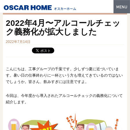
トップ
2022年4月〜アルコールチェッ
特長
ク義務化が拡大しました
性能・技術
2022年7月14日
イベント・モデルハウス
商品ラインナップ
こんにちは、工事グループの千葉です。少しずつ夏に近づいていま
す。暑い日の仕事終わりに一杯という方も増えてきているのではない
建築実例
でしょうか。皆さん、飲みすぎには注意ですよ。
フォトギャラリー
今回は、今年度から導入されたアルコールチェックの義務化について
販売中の物件
紹介します。
スマートセレクト
土地情報