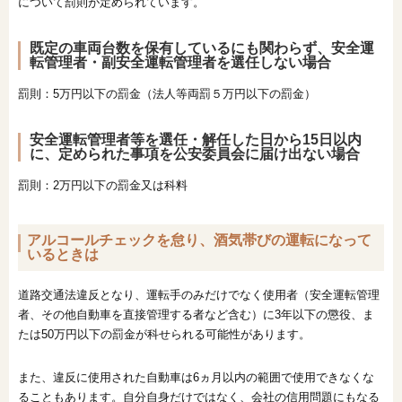
について罰則が定められています。
既定の車両台数を保有しているにも関わらず、安全運
転管理者・副安全運転管理者を選任しない場合
罰則：5万円以下の罰金（法人等両罰５万円以下の罰金）
安全運転管理者等を選任・解任した日から15日以内
に、定められた事項を公安委員会に届け出ない場合
罰則：2万円以下の罰金又は科料
アルコールチェックを怠り、酒気帯びの運転になって
いるときは
道路交通法違反となり、運転手のみだけでなく使用者（安全運転管理
者、その他自動車を直接管理する者など含む）に3年以下の懲役、ま
たは50万円以下の罰金が科せられる可能性があります。
また、違反に使用された自動車は6ヵ月以内の範囲で使用できなくな
ることもあります。自分自身だけではなく、会社の信用問題にもなる