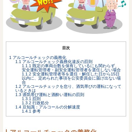
オンライン相談会
目次
1
アルコールチェックの義務化
1.1
アルコールチェック義務化違反の罰則
1.1.1
既定の車両台数を保有しているにも関わらず、
安全運転管理者・副安全運転管理者を選任しない場合
1.1.2
安全運転管理者等を選任・解任した日から15日
以内に、定められた事項を公安委員会に届け出ない場
合
1.2
アルコールチェックを怠り、酒気帯びの運転になって
いるときは
1.3
酒気帯び運転と酒酔い運転の罰則
1.3.1
罰則
1.3.2
行政処分
1.4
豆知識：アルコールの分解速度
1.4.1
参考